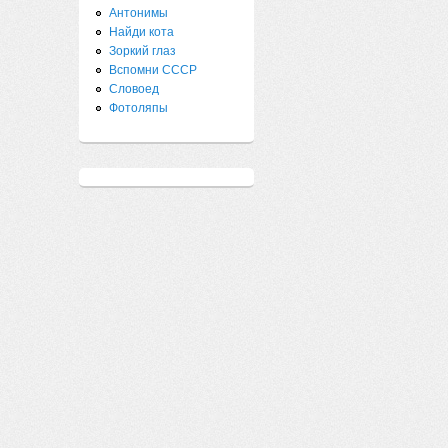
Антонимы
Найди кота
Зоркий глаз
Вспомни СССР
Словоед
Фотоляпы