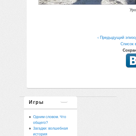
Уро
‹ Предыдущий эпизо
Список 
Сохра
Игры
Одним словом. Что
общего?
Загадки: волшебная
история